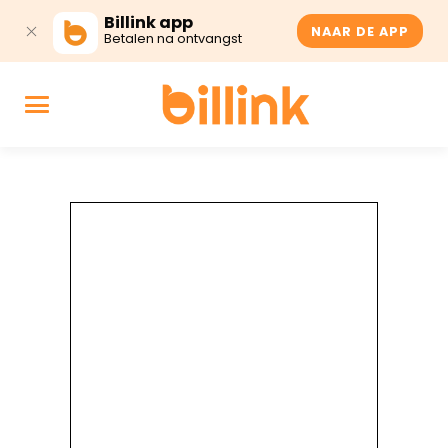
Billink app
NAAR DE APP
Betalen na ontvangst