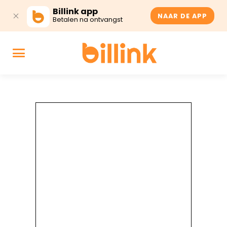
Billink app
NAAR DE APP
Betalen na ontvangst