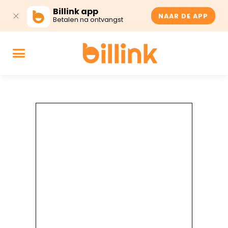
Billink app
NAAR DE APP
Betalen na ontvangst