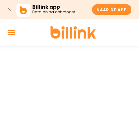
Billink app
NAAR DE APP
Betalen na ontvangst