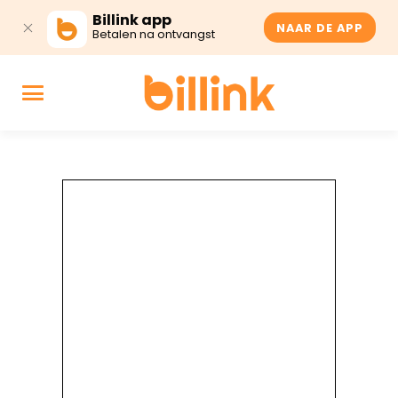
Billink app
NAAR DE APP
Betalen na ontvangst