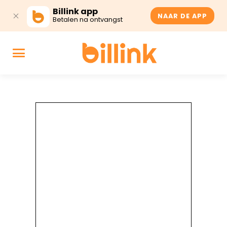
Billink app
NAAR DE APP
Betalen na ontvangst