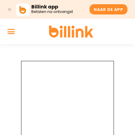
Billink app
NAAR DE APP
Betalen na ontvangst