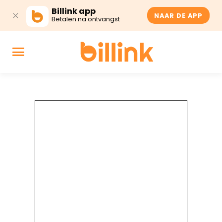
Billink app
NAAR DE APP
Betalen na ontvangst