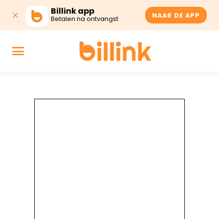
Billink app
NAAR DE APP
Betalen na ontvangst