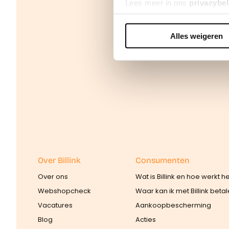
Lees meer in ons
privacybel
Alles weigeren
We werken samen met
42 d
Over Billink
Consumenten
Over ons
Wat is Billink en hoe werkt h
Webshopcheck
Waar kan ik met Billink beta
Vacatures
Aankoopbescherming
Blog
Acties