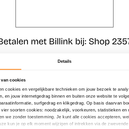
Betalen met Billink bij: Shop 235
Details
Direct shoppen
Naar winkels
 van cookies
en cookies en vergelijkbare technieken om jouw bezoek te analy
en, en jouw internetgedrag binnen en buiten onze website te vol
paraatinformatie, surfgedrag en klikgedrag. Op basis daarvan b
vier soorten cookies: noodzakelijk, voorkeuren, statistieken en 
en we zonder toestemming. Je kunt alle cookies accepteren, weig
ze kun je op elk moment wijzigen of intrekken via de zwevende 