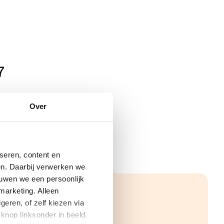
7
Over
seren, content en
gen. Daarbij verwerken we
ouwen we een persoonlijk
marketing. Alleen
eren, of zelf kiezen via
knop linksonder in beeld.