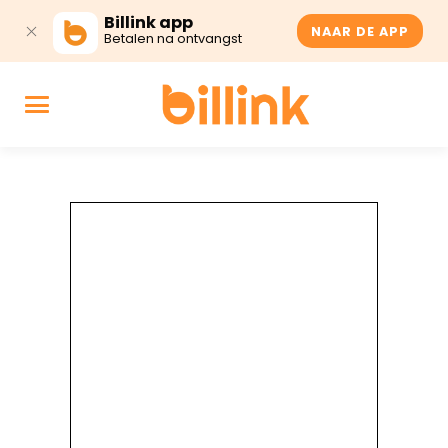
Billink app
NAAR DE APP
Betalen na ontvangst