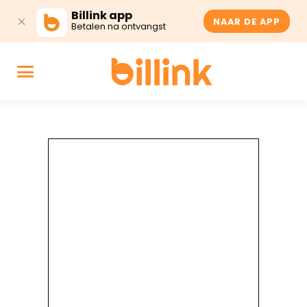
Billink app
NAAR DE APP
Betalen na ontvangst