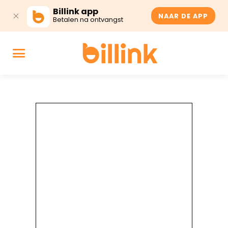
Billink app
NAAR DE APP
Betalen na ontvangst