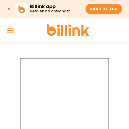
Billink app
NAAR DE APP
Betalen na ontvangst