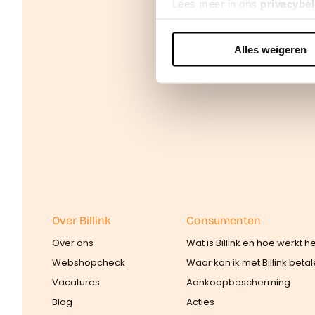
Lees meer in ons
privacybel
Alles weigeren
We werken samen met
42 d
Over Billink
Consumenten
Over ons
Wat is Billink en hoe werkt h
Webshopcheck
Waar kan ik met Billink beta
Vacatures
Aankoopbescherming
Blog
Acties