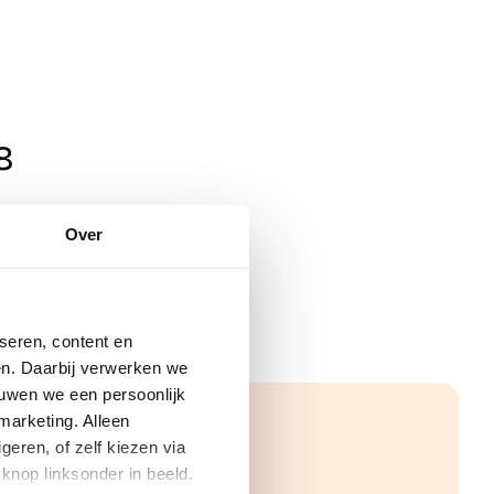
8
Over
seren, content en
gen. Daarbij verwerken we
ouwen we een persoonlijk
marketing. Alleen
eren, of zelf kiezen via
knop linksonder in beeld.