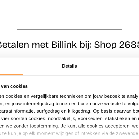
Betalen met Billink bij: Shop 268
Details
Direct shoppen
Naar winkels
 van cookies
en cookies en vergelijkbare technieken om jouw bezoek te analy
en, en jouw internetgedrag binnen en buiten onze website te vol
paraatinformatie, surfgedrag en klikgedrag. Op basis daarvan b
vier soorten cookies: noodzakelijk, voorkeuren, statistieken en 
en we zonder toestemming. Je kunt alle cookies accepteren, weig
ze kun je op elk moment wijzigen of intrekken via de zwevende 