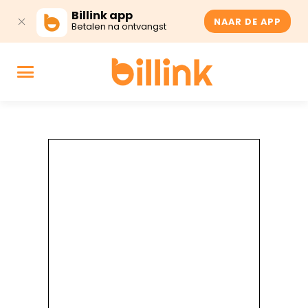
Billink app
NAAR DE APP
Betalen na ontvangst