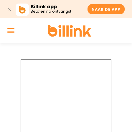
Billink app
NAAR DE APP
Betalen na ontvangst