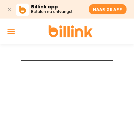
Billink app
NAAR DE APP
Betalen na ontvangst