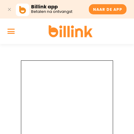
Billink app
NAAR DE APP
Betalen na ontvangst