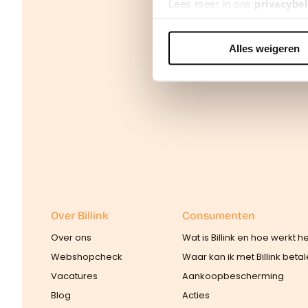
Lees meer in ons
privacybel
Alles weigeren
We werken samen met
42 d
Over Billink
Consumenten
Over ons
Wat is Billink en hoe werkt h
Webshopcheck
Waar kan ik met Billink beta
Vacatures
Aankoopbescherming
Blog
Acties