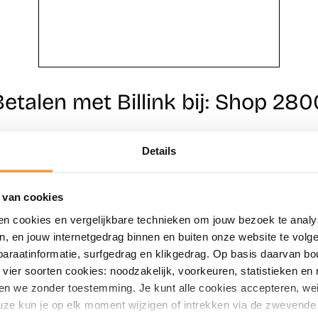
Betalen met Billink bij: Shop 280
Details
Direct shoppen
Naar winkels
 van cookies
en cookies en vergelijkbare technieken om jouw bezoek te analy
en, en jouw internetgedrag binnen en buiten onze website te vol
paraatinformatie, surfgedrag en klikgedrag. Op basis daarvan b
vier soorten cookies: noodzakelijk, voorkeuren, statistieken en 
en we zonder toestemming. Je kunt alle cookies accepteren, weig
ze kun je op elk moment wijzigen of intrekken via de zwevende 