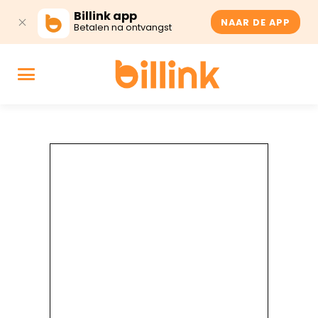
Billink app
NAAR DE APP
Betalen na ontvangst