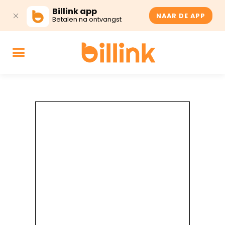
Billink app
NAAR DE APP
Betalen na ontvangst