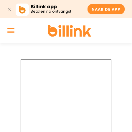
Billink app
NAAR DE APP
Betalen na ontvangst