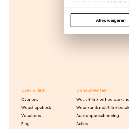
Lees meer in ons
privacybel
Alles weigeren
We werken samen met
42 d
Over Billink
Consumenten
Over ons
Wat is Billink en hoe werkt h
Webshopcheck
Waar kan ik met Billink beta
Vacatures
Aankoopbescherming
Blog
Acties