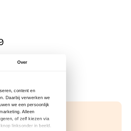
9
Over
seren, content en
gen. Daarbij verwerken we
ouwen we een persoonlijk
marketing. Alleen
eren, of zelf kiezen via
knop linksonder in beeld.