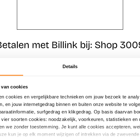
Betalen met Billink bij: Shop 300
Details
Direct shoppen
Naar winkels
 van cookies
en cookies en vergelijkbare technieken om jouw bezoek te analy
en, en jouw internetgedrag binnen en buiten onze website te vol
paraatinformatie, surfgedrag en klikgedrag. Op basis daarvan b
vier soorten cookies: noodzakelijk, voorkeuren, statistieken en 
en we zonder toestemming. Je kunt alle cookies accepteren, weig
ze kun je op elk moment wijzigen of intrekken via de zwevende 