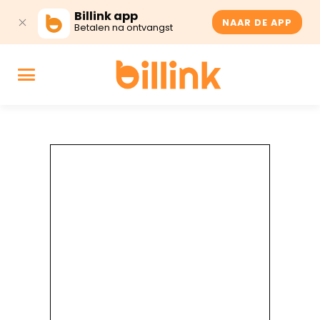
Billink app
NAAR DE APP
Betalen na ontvangst