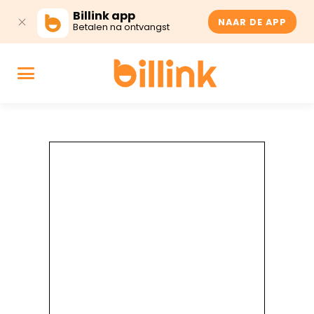
Billink app
NAAR DE APP
Betalen na ontvangst