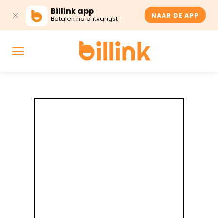
Billink app
NAAR DE APP
Betalen na ontvangst