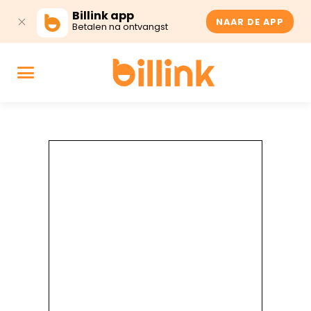
Billink app
NAAR DE APP
Betalen na ontvangst