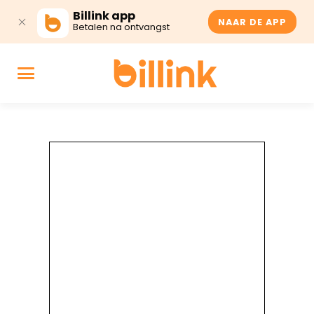
Billink app
NAAR DE APP
Betalen na ontvangst