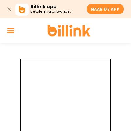
Billink app
NAAR DE APP
Betalen na ontvangst