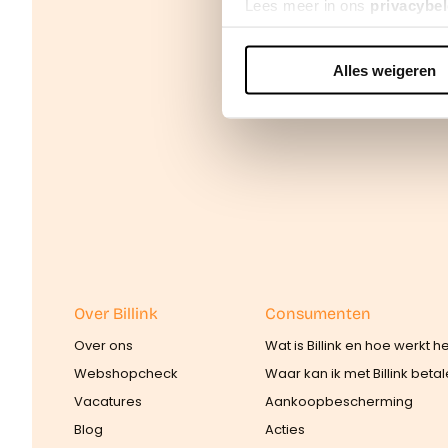
Lees meer in ons
privacybel
Alles weigeren
We werken samen met
42 d
Over Billink
Consumenten
Over ons
Wat is Billink en hoe werkt h
Webshopcheck
Waar kan ik met Billink beta
Vacatures
Aankoopbescherming
Blog
Acties