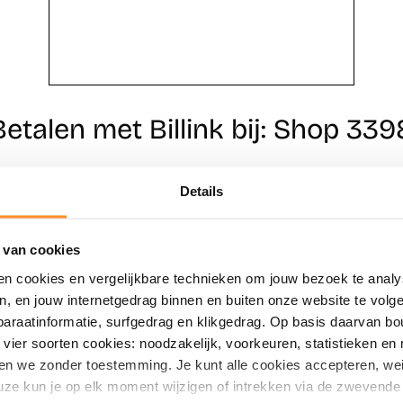
Betalen met Billink bij: Shop 339
Details
Direct shoppen
Naar winkels
 van cookies
en cookies en vergelijkbare technieken om jouw bezoek te analy
en, en jouw internetgedrag binnen en buiten onze website te vol
paraatinformatie, surfgedrag en klikgedrag. Op basis daarvan b
vier soorten cookies: noodzakelijk, voorkeuren, statistieken en 
en we zonder toestemming. Je kunt alle cookies accepteren, weig
ze kun je op elk moment wijzigen of intrekken via de zwevende 