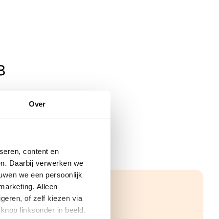
8
Over
seren, content en
gen. Daarbij verwerken we
ouwen we een persoonlijk
marketing. Alleen
eren, of zelf kiezen via
knop linksonder in beeld.