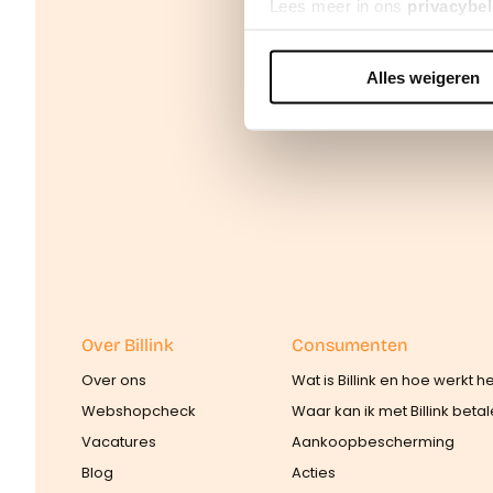
Lees meer in ons
privacybel
Alles weigeren
We werken samen met
42 d
Over Billink
Consumenten
Over ons
Wat is Billink en hoe werkt h
Webshopcheck
Waar kan ik met Billink beta
Vacatures
Aankoopbescherming
Blog
Acties