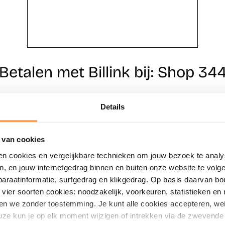
Betalen met Billink bij: Shop 34
Details
Direct shoppen
Naar winkels
 van cookies
en cookies en vergelijkbare technieken om jouw bezoek te analy
en, en jouw internetgedrag binnen en buiten onze website te vol
paraatinformatie, surfgedrag en klikgedrag. Op basis daarvan b
vier soorten cookies: noodzakelijk, voorkeuren, statistieken en 
en we zonder toestemming. Je kunt alle cookies accepteren, weig
ze kun je op elk moment wijzigen of intrekken via de zwevende 