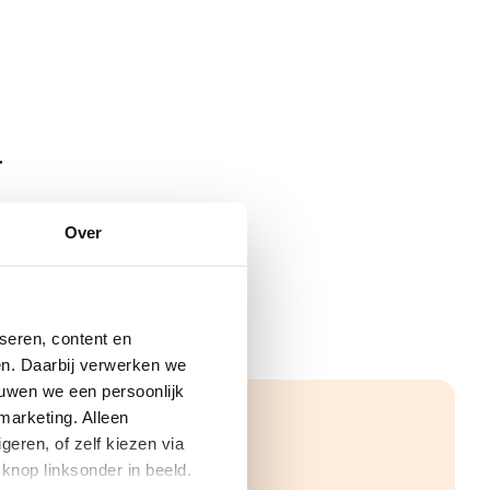
4
Over
seren, content en
gen. Daarbij verwerken we
ouwen we een persoonlijk
marketing. Alleen
eren, of zelf kiezen via
knop linksonder in beeld.