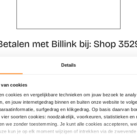
Betalen met Billink bij: Shop 352
Details
Direct shoppen
Naar winkels
 van cookies
en cookies en vergelijkbare technieken om jouw bezoek te analy
en, en jouw internetgedrag binnen en buiten onze website te vol
paraatinformatie, surfgedrag en klikgedrag. Op basis daarvan b
vier soorten cookies: noodzakelijk, voorkeuren, statistieken en 
en we zonder toestemming. Je kunt alle cookies accepteren, weig
ze kun je op elk moment wijzigen of intrekken via de zwevende 