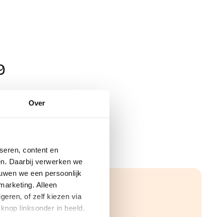
9
Over
seren, content en
gen. Daarbij verwerken we
ouwen we een persoonlijk
marketing. Alleen
eren, of zelf kiezen via
knop linksonder in beeld.