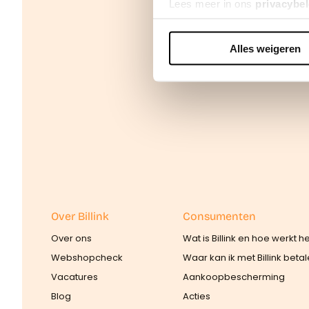
Lees meer in ons
privacybel
Alles weigeren
We werken samen met
42 d
Over Billink
Consumenten
Over ons
Wat is Billink en hoe werkt h
Webshopcheck
Waar kan ik met Billink beta
Vacatures
Aankoopbescherming
Blog
Acties