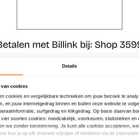
Betalen met Billink bij: Shop 359
Details
Direct shoppen
Naar winkels
 van cookies
en cookies en vergelijkbare technieken om jouw bezoek te analy
en, en jouw internetgedrag binnen en buiten onze website te vol
paraatinformatie, surfgedrag en klikgedrag. Op basis daarvan b
vier soorten cookies: noodzakelijk, voorkeuren, statistieken en 
en we zonder toestemming. Je kunt alle cookies accepteren, weig
ze kun je op elk moment wijzigen of intrekken via de zwevende 