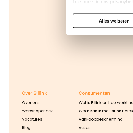
Lees meer in ons
privacybel
Alles weigeren
We werken samen met
42 d
Over Billink
Consumenten
Over ons
Wat is Billink en hoe werkt h
Webshopcheck
Waar kan ik met Billink beta
Vacatures
Aankoopbescherming
Blog
Acties