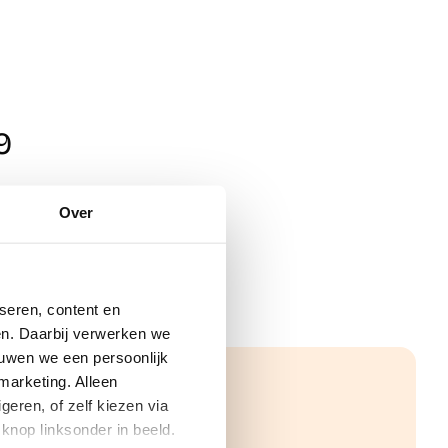
9
Over
seren, content en
gen. Daarbij verwerken we
ouwen we een persoonlijk
marketing. Alleen
eren, of zelf kiezen via
knop linksonder in beeld.