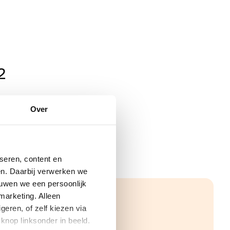
2
Over
seren, content en
gen. Daarbij verwerken we
ouwen we een persoonlijk
marketing. Alleen
eren, of zelf kiezen via
knop linksonder in beeld.