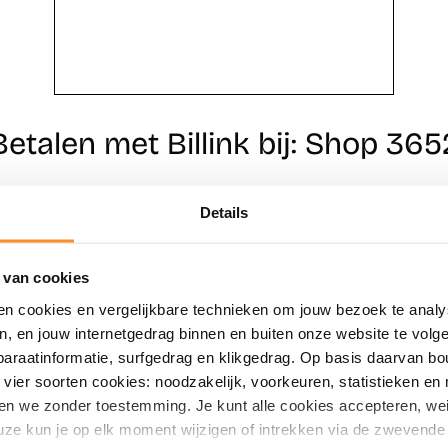
Betalen met Billink bij: Shop 365
Details
Direct shoppen
Naar winkels
 van cookies
en cookies en vergelijkbare technieken om jouw bezoek te analy
en, en jouw internetgedrag binnen en buiten onze website te vol
paraatinformatie, surfgedrag en klikgedrag. Op basis daarvan b
vier soorten cookies: noodzakelijk, voorkeuren, statistieken en 
en we zonder toestemming. Je kunt alle cookies accepteren, weig
ze kun je op elk moment wijzigen of intrekken via de zwevende 