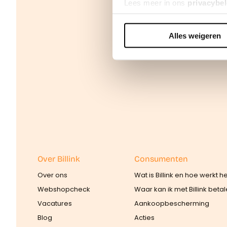
Lees meer in ons
privacybel
Alles weigeren
We werken samen met
42 d
Over Billink
Consumenten
Over ons
Wat is Billink en hoe werkt h
Webshopcheck
Waar kan ik met Billink beta
Vacatures
Aankoopbescherming
Blog
Acties