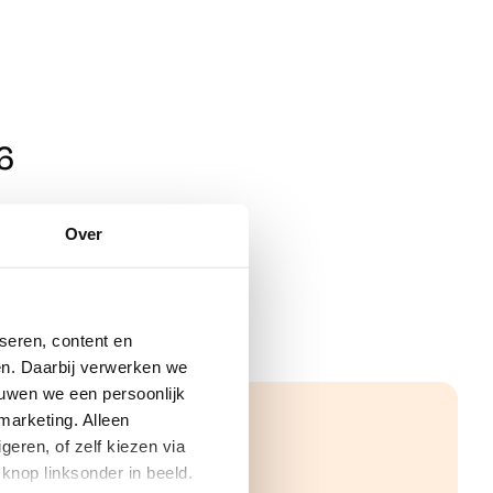
6
Over
seren, content en
gen. Daarbij verwerken we
ouwen we een persoonlijk
marketing. Alleen
eren, of zelf kiezen via
knop linksonder in beeld.