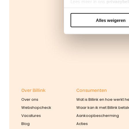
Lees meer in ons
privacybel
Alles weigeren
We werken samen met
42 d
Over Billink
Consumenten
Over ons
Wat is Billink en hoe werkt h
Webshopcheck
Waar kan ik met Billink beta
Vacatures
Aankoopbescherming
Blog
Acties