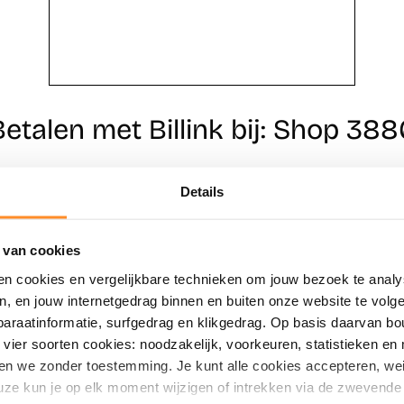
Betalen met Billink bij: Shop 388
Details
Direct shoppen
Naar winkels
 van cookies
en cookies en vergelijkbare technieken om jouw bezoek te analy
en, en jouw internetgedrag binnen en buiten onze website te vol
paraatinformatie, surfgedrag en klikgedrag. Op basis daarvan b
vier soorten cookies: noodzakelijk, voorkeuren, statistieken en 
en we zonder toestemming. Je kunt alle cookies accepteren, weig
ze kun je op elk moment wijzigen of intrekken via de zwevende 