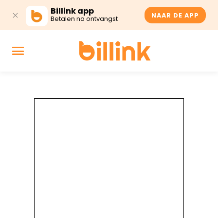
Billink app
NAAR DE APP
Betalen na ontvangst