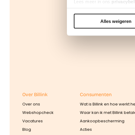
Lees meer in ons
privacybel
Alles weigeren
We werken samen met
42 d
Over Billink
Consumenten
Over ons
Wat is Billink en hoe werkt h
Webshopcheck
Waar kan ik met Billink beta
Vacatures
Aankoopbescherming
Blog
Acties