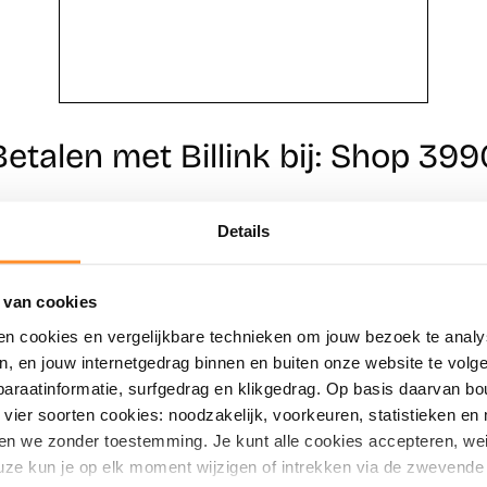
Betalen met Billink bij: Shop 399
Details
Direct shoppen
Naar winkels
 van cookies
en cookies en vergelijkbare technieken om jouw bezoek te analy
en, en jouw internetgedrag binnen en buiten onze website te vol
paraatinformatie, surfgedrag en klikgedrag. Op basis daarvan b
vier soorten cookies: noodzakelijk, voorkeuren, statistieken en 
en we zonder toestemming. Je kunt alle cookies accepteren, weig
ze kun je op elk moment wijzigen of intrekken via de zwevende 