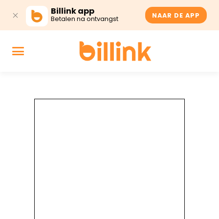
Billink app
NAAR DE APP
Betalen na ontvangst