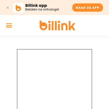
Billink app
NAAR DE APP
Betalen na ontvangst