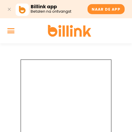
Billink app
NAAR DE APP
Betalen na ontvangst