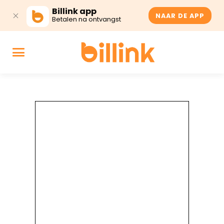
Billink app
NAAR DE APP
Betalen na ontvangst