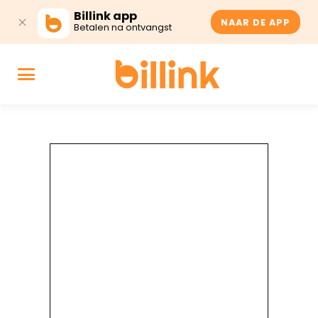
Billink app
NAAR DE APP
Betalen na ontvangst