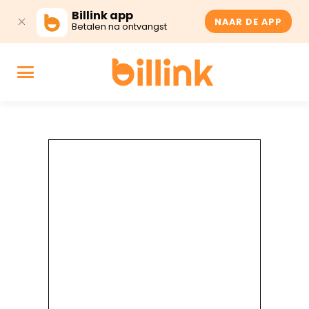
Billink app
NAAR DE APP
Betalen na ontvangst