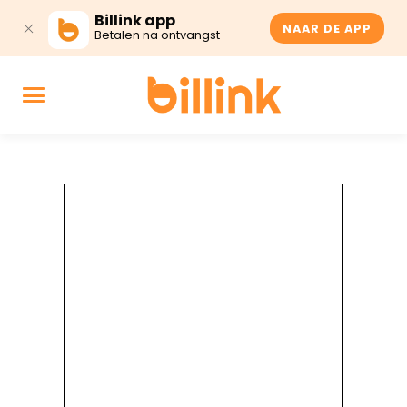
Billink app
NAAR DE APP
Betalen na ontvangst