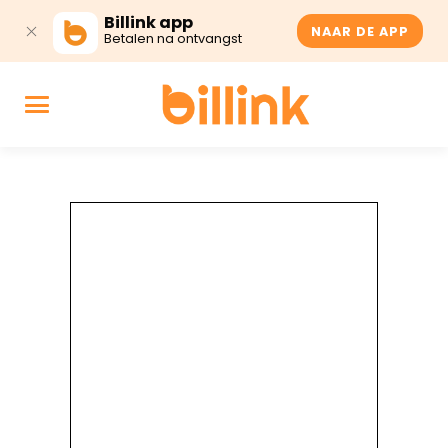
Billink app
NAAR DE APP
Betalen na ontvangst