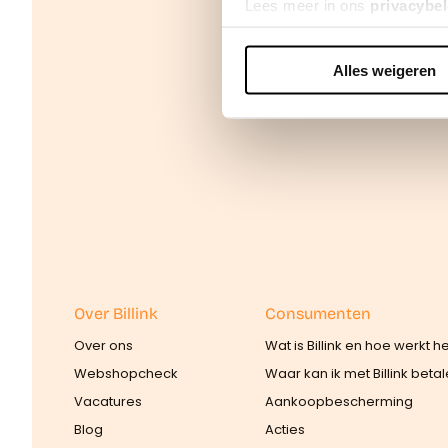
Lees meer in ons
privacybel
Alles weigeren
We werken samen met
42 d
Over Billink
Consumenten
Over ons
Wat is Billink en hoe werkt h
Webshopcheck
Waar kan ik met Billink beta
Vacatures
Aankoopbescherming
Blog
Acties