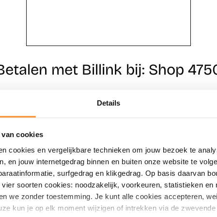
Betalen met Billink bij: Shop 475
Details
Direct shoppen
Naar winkels
 van cookies
en cookies en vergelijkbare technieken om jouw bezoek te analy
en, en jouw internetgedrag binnen en buiten onze website te vol
paraatinformatie, surfgedrag en klikgedrag. Op basis daarvan b
vier soorten cookies: noodzakelijk, voorkeuren, statistieken en 
en we zonder toestemming. Je kunt alle cookies accepteren, weig
ze kun je op elk moment wijzigen of intrekken via de zwevende 