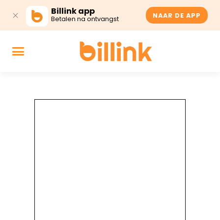
Billink app
NAAR DE APP
Betalen na ontvangst