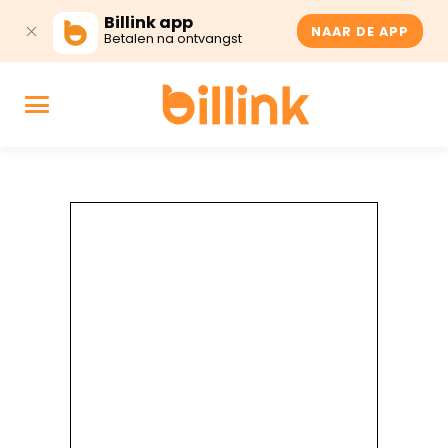
Billink app
NAAR DE APP
Betalen na ontvangst