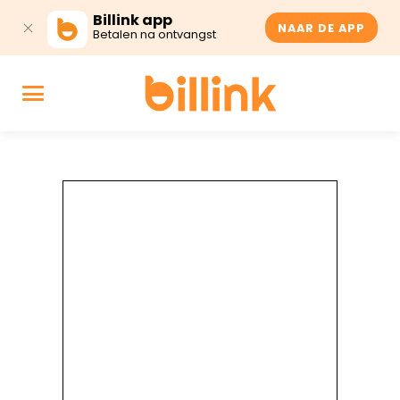
Billink app
NAAR DE APP
Betalen na ontvangst